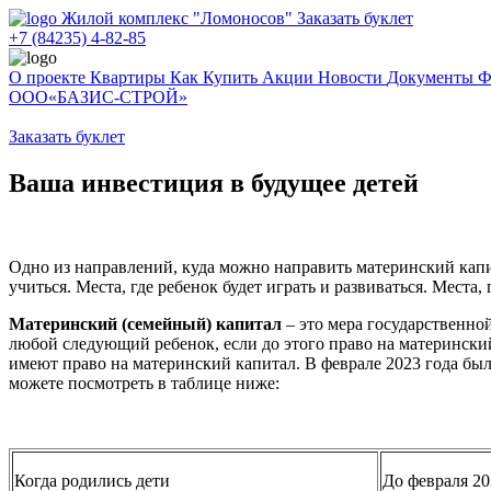
Жилой комплекс
"
Ломоносов
"
Заказать буклет
+7 (84235) 4-82-85
О проекте
Квартиры
Как Купить
Акции
Новости
Документы
Ф
ООО«БАЗИС-СТРОЙ»
Заказать буклет
Ваша инвестиция в будущее детей
Одно из направлений, куда можно направить материнский капи
учиться. Места, где ребенок будет играть и развиваться. Места,
Материнский (семейный) капитал
– это мера государственно
любой следующий ребенок, если до этого право на материнский
имеют право на материнский капитал. В феврале 2023 года бы
можете посмотреть в таблице ниже:
Когда родились дети
До февраля 20